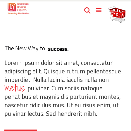
Skip
Ca
Search
to
items
0
Content
success.
The New Way to
advance.
Lorem ipsum dolor sit amet, consectetur
progress.
adipiscing elit. Quisque rutrum pellentesque
success.
imperdiet. Nulla lacinia iaculis nulla non
metus.
pulvinar. Cum sociis natoque
penatibus et magnis dis parturient montes,
nascetur ridiculus mus. Ut eu risus enim, ut
pulvinar lectus. Sed hendrerit nibh.